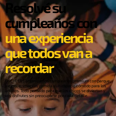
Resolvé su
cumpleaños con
una experiencia
que todos van a
recordar
En CHEERS organizamos cumpleaños premium con parque,
juegos, animación, comida y un espacio cómodo para los
adultos. Todo pensado para que los chicos se diviertan y
vos disfrutes sin preocuparte por cada detalle.