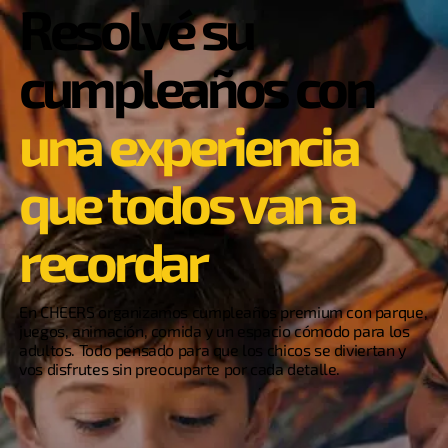
Resolvé su
cumpleaños con
una experiencia
que todos van a
recordar
En CHEERS organizamos cumpleaños premium con parque,
juegos, animación, comida y un espacio cómodo para los
adultos. Todo pensado para que los chicos se diviertan y
vos disfrutes sin preocuparte por cada detalle.